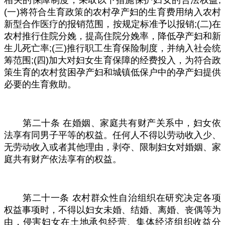
相关的保障制度，采取以下措施保护妇女的合法权益
;
(
一
)
将符合生育政策的农村孕产妇的生育费用纳入农村
新型合作医疗的报销范围，按规定标准予以报销
;(
二
)
在
农村推行住院分娩，提高住院分娩率，降低孕产妇和新
生儿死亡率
;(
三
)
推行职工生育保险制度，并纳入社会统
筹范围
;(
四
)
加大对妇女生育保障的经费投入，为符合政
策生育的农村贫困孕产妇和城镇低保户中的孕产妇提供
必要的生育救助。
第二十条
在婚姻、家庭共有财产关系中，妇女依
法享有同男子平等的权益。任何人不得以劳动收入少、
无劳动收入或者其他理由，剥夺、限制妇女对婚姻、家
庭共有财产依法享有的权益。
第二十一条
农村群众性自治组织在研究决定各项
权益事项时，不得以妇女未婚、结婚、离婚、丧偶等为
由，侵害妇女在土地承包经营、集体经济组织收益分