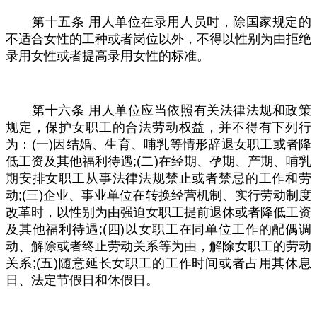
第十五条
用人单位在录用人员时，除国家规定的
不适合女性的工种或者岗位以外，不得以性别为由拒绝
录用女性或者提高录用女性的标准。
第十六条
用人单位应当依照有关法律法规和政策
规定，保护女职工的合法劳动权益，并不得有下列行
为：
(
一
)
因结婚、生育、哺乳等情形辞退女职工或者降
低工资及其他福利待遇
;(
二
)
在经期、孕期、产期、哺乳
期安排女职工从事法律法规禁止或者禁忌的工作和劳
动
;(
三
)
企业、事业单位在转换经营机制、实行劳动制度
改革时，以性别为由强迫女职工提前退休或者降低工资
及其他福利待遇
;(
四
)
以女职工在同单位工作的配偶调
动、解除或者终止劳动关系等为由，解除女职工的劳动
关系
;(
五
)
随意延长女职工的工作时间或者占用其休息
日、法定节假日和休假日。