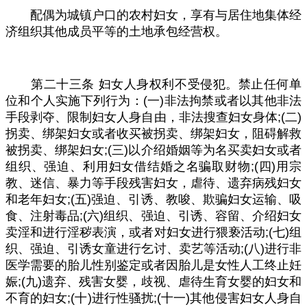
配偶为城镇户口的农村妇女，享有与居住地集体经
济组织其他成员平等的土地承包经营权。
第二十三条
妇女人身权利不受侵犯。禁止任何单
位和个人实施下列行为：
(
一
)
非法拘禁或者以其他非法
手段剥夺、限制妇女人身自由，非法搜查妇女身体
;(
二
)
拐卖、绑架妇女或者收买被拐卖、绑架妇女，阻碍解救
被拐卖、绑架妇女
;(
三
)
以介绍婚姻等为名买卖妇女或者
组织、强迫、利用妇女借结婚之名骗取财物
;(
四
)
用宗
教、迷信、暴力等手段残害妇女，虐待、遗弃病残妇女
和老年妇女
;(
五
)
强迫、引诱、教唆、欺骗妇女运输、吸
食、注射毒品
;(
六
)
组织、强迫、引诱、容留、介绍妇女
卖淫和进行淫秽表演，或者对妇女进行猥亵活动
;(
七
)
组
织、强迫、引诱女童进行乞讨、卖艺等活动
;(
八
)
进行非
医学需要的胎儿性别鉴定或者因胎儿是女性人工终止妊
娠
;(
九
)
遗弃、残害女婴，歧视、虐待生育女婴的妇女和
不育的妇女
;(
十
)
进行性骚扰
;(
十一
)
其他侵害妇女人身自