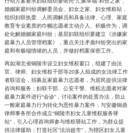
行动方案要求妇联组织要依托
“
汇聚幸福
·
和合之家
”
、
婚姻家庭纠纷调解委员会、妇女之家、妇女维权站，
组织妇联执委、人民调解员和具备法律、心理、家庭
教育专业素质的巾帼志愿者主动介入、积极作为，调
处化解婚姻家庭纠纷；基层妇联组织要建立《涉嫌家
庭暴力人员管理档案》，重点关注矛盾纠纷突出的家
庭和有极端情绪的人员，并做好档案保密工作。
再如湖北省铜陵市设立妇女维权窗口，组建了由法
官、律师、妇女维权干部等
20
多人组成的女法律工作
者联谊会，招募反家庭暴力志愿者，为居民提供法律
咨询和服务；妇联干部、公安干警、维权志愿者对家
庭暴力案件进行
“
会诊
”
，讨论案件的处置办法，防止
一般家庭暴力行为转化为恶性暴力案件；与安徽铜鼎
律师事务所合作成立
“
铜陵市妇女儿童维权服务驿
站
”
，引入心理咨询师参与维权驿站工作，为群众提
供法律援助；打造社区
“
法治超市
”
，为辖区妇女儿童