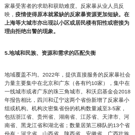
家暴受害者的求助和获助难度。反家暴从业人员反
映，
疫情使得原本就紧缺的反家暴资源更加短缺。在
上海等大城市亦出现以小区或居民楼有阳性或密接为
理由拒绝出警的现象。
5.
地域和民族、资源和需求的匹配失衡
地域覆盖不均。
2022
年，提供直接服务的反家暴社会
力量主要集中在北京和广东（各有约
10
家），集中在
一线城市或者广东的珠三角城市。和沃启基金会
2018
年报告相比，四川和辽宁这两个省份新增了反家暴小
组或机构。机构次密集省份的机构数量减至
3-5
家，
包括浙江省、贵州省、湖南省、江苏省、天津市、河
南省、黑龙江省和湖北省；数量居第三梯队的
13
个省
份有：河北省、山西省、陕西省、安徽省、广西壮族