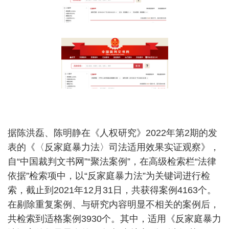
据陈洪磊、陈明静在《人权研究》
2022
年第
2
期的发
表的《〈反家庭暴力法〉司法适用效果实证观察》，
自
“
中国裁判文书网
”“
聚法案例
”
，在高级检索栏
“
法律
依据
”
检索项中，以
“
反家庭暴力法
”
为关键词进行检
索，截止到
2021
年
12
月
31
日，共获得案例
4163
个。
在剔除重复案例、与研究内容明显不相关的案例后，
共检索到适格案例
3930
个。其中，适用《反家庭暴力