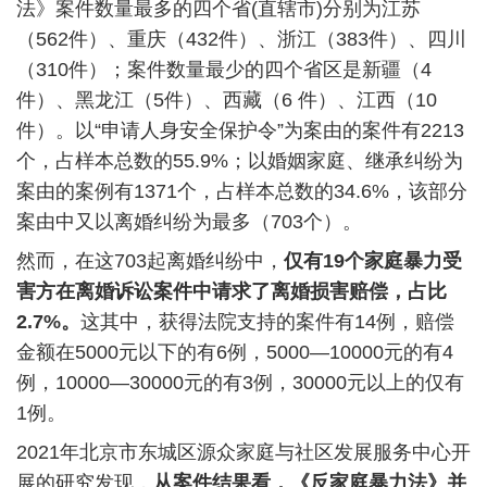
法》案件数量最多的四个省
(
直辖市
)
分别为江苏
（
562
件）、重庆（
432
件）、浙江（
383
件）、四川
（
310
件）；案件数量最少的四个省区是新疆（
4
件）、黑龙江（
5
件）、西藏（
6
件）、江西（
10
件）。以
“
申请人身安全保护令
”
为案由的案件有
2213
个，占样本总数的
55.9%
；以婚姻家庭、继承纠纷为
案由的案例有
1371
个，占样本总数的
34.6%
，该部分
案由中又以离婚纠纷为最多（
703
个）。
然而，在这
703
起离婚纠纷中，
仅有
19
个家庭暴力受
害方在离婚诉讼案件中请求了离婚损害赔偿，占比
2.7%
。
这其中，获得法院支持的案件有
14
例，赔偿
金额在
5000
元以下的有
6
例，
5000—10000
元的有
4
例，
10000—30000
元的有
3
例，
30000
元以上的仅有
1
例。
2021
年北京市东城区源众家庭与社区发展服务中心开
展的研究发现，
从案件结果看，《反家庭暴力法》并