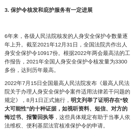
3.
保护令核发和庇护服务有一定进展
6
年来，各级人民法院核发的人身安全保护令数量逐
年上升。截至
2021
年
12
月
31
日，全国法院共作出人
身安全保护令
10917
份。根据
2022
年两会最高法的工
作报告，
2021
年全国人身安全保护令核发量为
3300
多份，达到历年最高。
2022
年
7
月
15
日全国最高人民法院发布《最高人民法
院关于办理人身安全保护令案件适用法律若干问题的
规定》，
8
月
1
日正式施行，
明文列举了证明存在
“
较
大可能性
”
的十种证据，如视听资料、短信、对方的
悔过书、报警回执等
，这些具体规定有助于当事人依
法维权、便利基层法官核准保护令的申请。