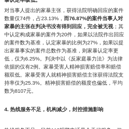
对当事人提出的家暴主张，获得法院明确回应的案件
数量仅
74
件，占
23.13%
，
而
76.87%
的案件当事人对
家暴的主张在判决书没有得到回应，完全被无视
；其
中认定构成家暴的案件为
20
件，如果以法院作出回应
的案件数为基准，认定家暴的比例为
27%
，如果以提
出家暴事实的案件总数作为基准，则家暴认定率更
低，仅为
6.25%
。判决中以《反家庭暴力法》为法律
依据的仅有
2
例。家暴受害人精神损害赔偿率和赔偿
额双低。家暴受害人就精神损害赔偿主张获得法院支
持率仅为
25.3%
。精神损害赔偿的额度也偏低，平均
数为
8107
元。
4.
热线服务不足，机构减少，封控措施影响