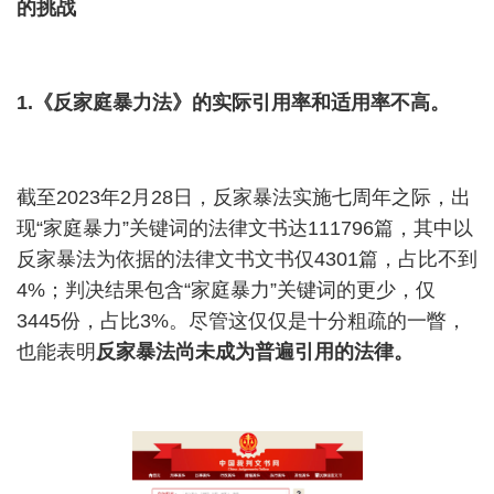
的挑战
1.
《反家庭暴力法》的实际引用率和适用率不高。
截至
2023
年
2
月
28
日，反家暴法实施七周年之际，出
现
“
家庭暴力
”
关键词的法律文书达
111796
篇，其中以
反家暴法为依据的法律文书文书仅
4301
篇，占比不到
4%
；判决结果包含
“
家庭暴力
”
关键词的更少，仅
3445
份，占比
3%
。尽管这仅仅是十分粗疏的一瞥，
也能表明
反家暴法尚未成为普遍引用的法律。