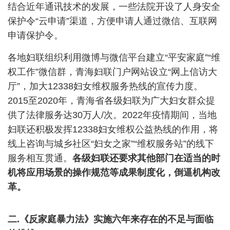
结合近年通讯技术的发展，一些法院开设了人身安全
保护令
“
云申请
”
渠道，方便申请人通过微信、互联网
申请保护令。
各地妇联组织利用微博与微信平台建立
“
平安家庭
”“
维
权工作
”
微信群，青海妇联门户网站设立
“
网上信访大
厅
”
，加大
12338
妇女维权服务热线的宣传力度。
2015
至
2020
年，青海省各级妇联为广大妇女群众提
供了法律服务达
30
万人
/
次。
2022
年疫情期间，当地
妇联还积极发挥
12338
妇女维权公益热线的作用，将
线上咨询与城乡社区
“
妇女之家
”“
维权服务站
”
的线下
服务相互贯通。
各级妇联还要求其他部门在适当的时
机将应用场景的操作规范等成果制度化，倒逼机构改
革。
二
.
《反家庭暴力法》实施六年来存在的不足与面临