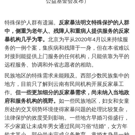
公益基金会发布）
特殊保护人群有遗漏。
反家暴法明文特殊保护的人群
中，侧重为老年人、残障人和重病人提供服务的反家
暴机构几乎为零。
北京为平从
2020
年
4
月以来持续服
务的一例个案，集疾病和残障于一身，但在本省难以
对接到能提供上门服务的任何机构，只能依靠为平的
远程服务、协调和外省志愿者的相助。
民族地区的特殊需求未能顾及。西部少数民族集中的
地方，目前只了解到云南有民间机构开展反家暴工
作。
但一些更加细分的反家暴需求，尚未纳入当地政
府和服务机构的视野。
如一些民族地区，妇女和女童
所处的交叉弱势环境使得家暴问题的处理比较复杂，
法律保护的效度受到影响。一些地方早婚习俗盛行，
不少家庭让未成年男女通过民间习俗
“
结婚
”
，女方年
龄尤其小，部分尚未完成义务教育。童婚本身是一种