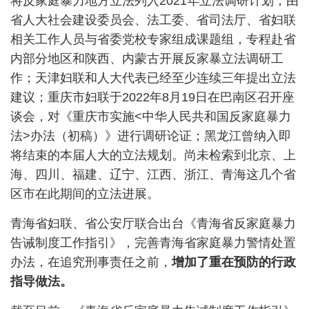
将反家庭暴力地方立法列入
2021
年立法调研计划，由
省人大社会建设委员会、法工委、省司法厅、省妇联
相关工作人员与省委党校专家组成课题组，专程赴省
内部分地区和陕西、内蒙古开展反家暴立法调研工
作；天津妇联和人大代表已经至少连续三年提出立法
建议；重庆市妇联于
2022
年
8
月
19
日在巴南区召开座
谈会，对《重庆市实施
<
中华人民共和国反家庭暴力
法
>
办法（初稿）》进行调研论证；黑龙江曾纳入即
将结束的本届人大的立法规划。尚未检索到北京、上
海、四川、福建、辽宁、江西、浙江、青海这几个省
区市在此期间的立法进展。
青海省妇联、省公安厅联合出台《青海省反家庭暴力
告诫制度工作指引》，完善青海省家庭暴力警情处置
办法，在追究刑事责任之前，
增加了重在预防的行政
指导做法。