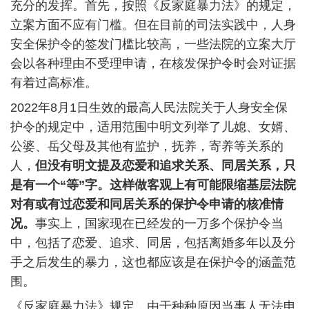
充分的发挥。首先，按照《反家庭暴力法》的规定，
立案方面不应有门槛。但在目前的司法实践中，人身
安全保护令的签发门槛比较高，一些法院的立案大厅
会以各种理由不受理申请，在核发保护令时会对证据
有着过高标准。
2022
年
8
月
1
日生效的最高人民法院关于人身安全保
护令的规定中，适用范围中明文列举了儿媳、女婿、
公婆、岳父母及其他有监护，抚养，寄养等关系的
人，
但没有明文提及恋爱和追求关系、同居关系，只
是有一个
“
等
”
字。这样做客观上有可能限缩基层法院
对有或有过恋爱和同居关系的保护令申请的核准情
况。
事实上，国家现在已经发的一万多个保护令当
中，包括了恋爱、追求、同居，包括离婚多年以及分
手之后发生的暴力，这也都应该是在保护令的涵盖范
围。
《反家庭暴力法》规定，由于种种原因当事人无法申