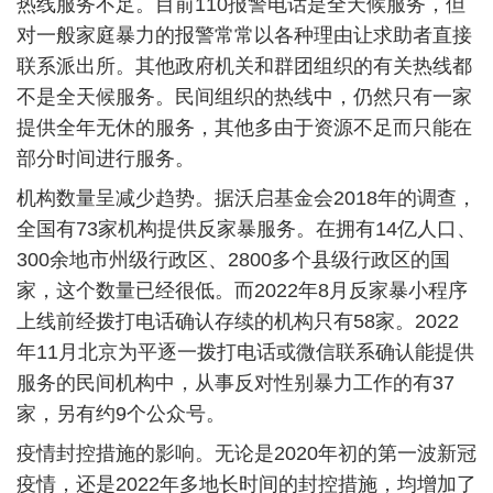
热线服务不足。目前
110
报警电话是全天候服务，但
对一般家庭暴力的报警常常以各种理由让求助者直接
联系派出所。其他政府机关和群团组织的有关热线都
不是全天候服务。民间组织的热线中，仍然只有一家
提供全年无休的服务，其他多由于资源不足而只能在
部分时间进行服务。
机构数量呈减少趋势。据沃启基金会
2018
年的调查，
全国有
73
家机构提供反家暴服务。在拥有
14
亿人口、
300
余地市州级行政区、
2800
多个县级行政区的国
家，这个数量已经很低。而
2022
年
8
月反家暴小程序
上线前经拨打电话确认存续的机构只有
58
家。
2022
年
11
月北京为平逐一拨打电话或微信联系确认能提供
服务的民间机构中，从事反对性别暴力工作的有
37
家，另有约
9
个公众号。
疫情封控措施的影响。无论是
2020
年初的第一波新冠
疫情，还是
2022
年多地长时间的封控措施，均增加了