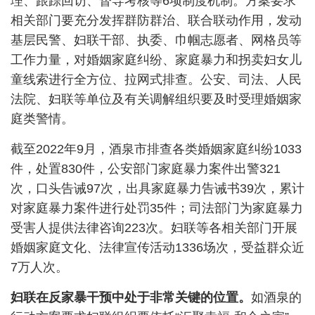
理、跟踪回访、督导考核等
6
项制度机制。方案要求
相关部门要充分发挥群防群治、联合联动作用，发动
基层民警、妇联干部、执委、巾帼志愿者、网格员等
工作力量，对婚姻家庭纠纷、家庭暴力和拐卖妇女儿
童线索进行全方位、拉网式排查。公安、司法、人民
法院、妇联等单位及有关调解组织要及时受理婚姻家
庭类警情。
截至
2022
年
9
月，酒泉市排查各类婚姻家庭纠纷
1033
件，处置
830
件，公安部门家庭暴力案件出警
321
次，口头告诫
97
次，出具家庭暴力告诫书
39
次，累计
对家庭暴力案件进行处罚
35
件；司法部门为家庭暴力
受害人提供法律咨询
223
次。妇联等各相关部门开展
婚姻家庭文化、法律宣传活动
1336
场次，受益群众近
7
万人次。
妇联在反家暴干预中处于非常关键的位置。
如酒泉的