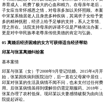
养育成人，耗费了极大的心血和精力。在母亲年老后，
子女应当常怀感恩之情，对母亲多加以关怀照顾。本案
中宋某系独居老人且身患多种疾病，其渴求子女给予更
多的精神抚慰，经济上给予足够的支持，系人之常情、
理之所在。法院支持母亲的诉请不仅是严格依法办案，
更是对中华民族孝老尊亲传统美德的肯定与弘扬。
05 离婚后经济困难的女方可获得适当经济帮助
邱某与张某离婚纠纷案
基本案情
邱某与张某（女）于2008年9月登记结婚。2015年4月开
始，张某因疾病到医院治疗，后一直在父母家中居住，
邱某对张某的生活及病情不闻不问，也未支付过任何费
用。后张某病情虽得到缓解但仍需定期服药。2018年，
张某办理了农村低保。现邱某以夫妻感情破裂为由向法
院提起诉讼。