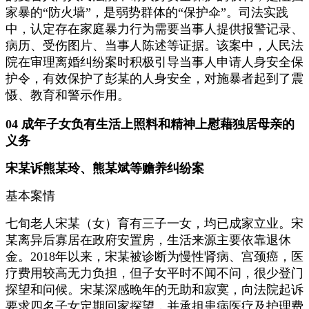
家暴的“防火墙”，是弱势群体的“保护伞”。司法实践
中，认定存在家庭暴力行为需要当事人提供报警记录、
病历、受伤图片、当事人陈述等证据。该案中，人民法
院在审理离婚纠纷案时积极引导当事人申请人身安全保
护令，有效保护了彭某的人身安全，对施暴者起到了震
慑、教育和警示作用。
04 成年子女负有生活上照料和精神上慰藉独居母亲的
义务
宋某诉熊某玲、熊某斌等赡养纠纷案
基本案情
七旬老人宋某（女）育有三子一女，均已成家立业。宋
某离异后寡居在政府安置房，生活来源主要依靠退休
金。2018年以来，宋某被诊断为慢性肾病、宫颈癌，医
疗费用较高无力负担，但子女平时不闻不问，很少登门
探望和问候。宋某深感晚年的无助和寂寞，向法院起诉
要求四名子女定期回家探望，并承担患病医疗及护理费