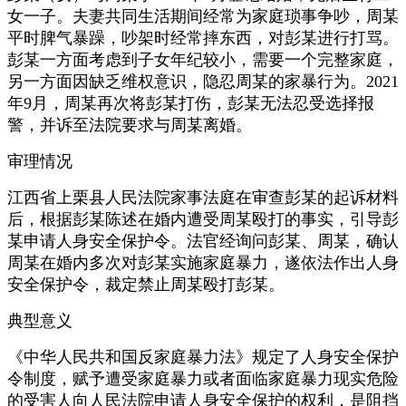
女一子。夫妻共同生活期间经常为家庭琐事争吵，周某
平时脾气暴躁，吵架时经常摔东西，对彭某进行打骂。
彭某一方面考虑到子女年纪较小，需要一个完整家庭，
另一方面因缺乏维权意识，隐忍周某的家暴行为。2021
年9月，周某再次将彭某打伤，彭某无法忍受选择报
警，并诉至法院要求与周某离婚。
审理情况
江西省上栗县人民法院家事法庭在审查彭某的起诉材料
后，根据彭某陈述在婚内遭受周某殴打的事实，引导彭
某申请人身安全保护令。法官经询问彭某、周某，确认
周某在婚内多次对彭某实施家庭暴力，遂依法作出人身
安全保护令，裁定禁止周某殴打彭某。
典型意义
《中华人民共和国反家庭暴力法》规定了人身安全保护
令制度，赋予遭受家庭暴力或者面临家庭暴力现实危险
的受害人向人民法院申请人身安全保护的权利，是阻挡