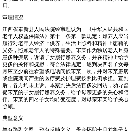
用。
审理情况
江西省奉新县人民法院经审理认为，《中华人民共和国
老年人权益保障法》第十一条第一款规定：赡养人应当
履行对老年人经济上供养，生活上照料和精神上慰藉的
义务，照顾老年人的特殊需要。宋某作为独居老人且身
患多种疾病，诉请子女履行赡养义务，并在精神上给予
更多的关怀和抚慰，符合法律规定，遂判决四名子女每
月应至少前往看望或电话问候宋某一次，并对宋某患病
或住院期间产生的医疗费及护理费按照比例承担。宣判
后，各方均未上诉。本案判决后法官多次回访，劝导督
促宋某的子女履行赡养义务，给予母亲更多的关心和陪
伴。宋某的四名子女均转变态度，对母亲宋某给予关心
照顾。
典型意义
羊有跪乳之恩，鸦有反哺之义，母亲怀胎十月并将子女