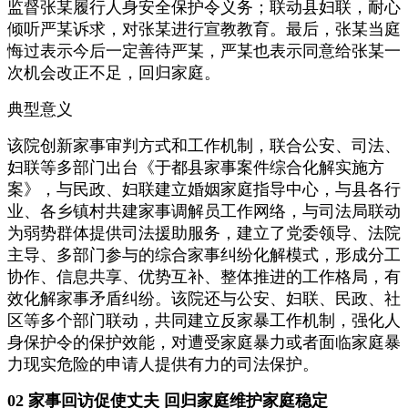
监督张某履行人身安全保护令义务；联动县妇联，耐心
倾听严某诉求，对张某进行宣教教育。最后，张某当庭
悔过表示今后一定善待严某，严某也表示同意给张某一
次机会改正不足，回归家庭。
典型意义
该院创新家事审判方式和工作机制，联合公安、司法、
妇联等多部门出台《于都县家事案件综合化解实施方
案》，与民政、妇联建立婚姻家庭指导中心，与县各行
业、各乡镇村共建家事调解员工作网络，与司法局联动
为弱势群体提供司法援助服务，建立了党委领导、法院
主导、多部门参与的综合家事纠纷化解模式，形成分工
协作、信息共享、优势互补、整体推进的工作格局，有
效化解家事矛盾纠纷。该院还与公安、妇联、民政、社
区等多个部门联动，共同建立反家暴工作机制，强化人
身保护令的保护效能，对遭受家庭暴力或者面临家庭暴
力现实危险的申请人提供有力的司法保护。
02 家事回访促使丈夫 回归家庭维护家庭稳定