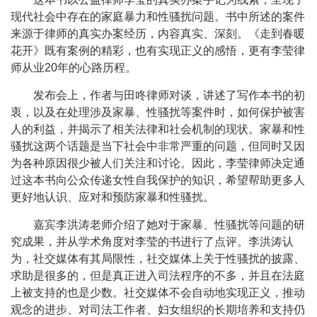
现代社会中存在的家庭暴力和性骚扰问题。书中所述的案件
来源于律师的真实办案经历，内容真实、深刻。《走到春暖
花开》既有案例的精彩，也有实现正义的感悟，更有李莹律
师从业20年的心路历程。
发布会上，作者与田咚律师对谈，讲述了写作本书的初
衷，以及在处理涉及家暴、性骚扰等案件时，如何保护被害
人的利益，并揭示了相关法律和社会机制的现状。家暴和性
骚扰这两个话题是当下社会中非常严重的问题，但同时又因
为各种原因很少被人们关注和讨论。因此，李莹律师决定通
过这本书向公众传递女性自我保护的知识，希望帮助更多人
更好地认识、应对和预防家暴和性骚扰。
嘉宾李洪涛老师介绍了她对于家暴、性骚扰等问题的研
究成果，并从学术角度对李莹的书进行了点评。李洪涛认
为，社交媒体有其局限性，社交媒体上关于性骚扰的披露、
求助是很多的，但是真正进入司法程序的不多，并且在法庭
上被支持的也是少数。社交媒体不会自动地实现正义，推动
观念的进步、对司法工作者、妇女组织的长期培养和支持仍