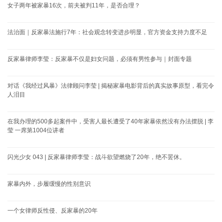
女子两年被家暴16次，前夫被判11年，是否合理？
法治面｜反家暴法施行7年：社会观念转变进步明显，官方资金支持力度不足
反家暴律师李莹：反家暴不仅是妇女问题，必须有男性参与｜封面专题
对话《我经过风暴》法律顾问李莹 | 揭秘家暴电影背后的真实故事原型，看完令
人泪目
在我办理的500多起案件中，受害人最长遭受了40年家暴依然没有办法摆脱 | 李
莹 一席第1004位讲者
闪光少女 043 | 反家暴律师李莹：战斗欲望燃烧了20年，绝不罢休。
家暴内外，步履缓慢的性别意识
一个女律师反性侵、反家暴的20年