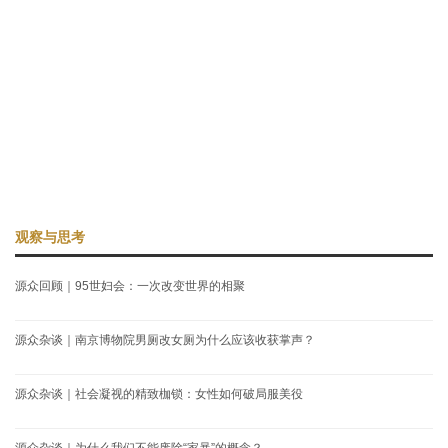
观察与思考
源众回顾｜95世妇会：一次改变世界的相聚
源众杂谈｜南京博物院男厕改女厕为什么应该收获掌声？
源众杂谈｜社会凝视的精致枷锁：女性如何破局服美役