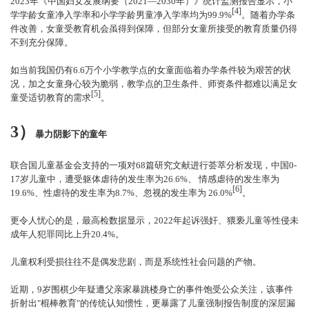
2023年《中国妇女发展纲要（2021―2030年）》统计监测报告显示，小
[4]
学学龄女童净入学率和小学学龄男童净入学率均为99.9%
。随着办学条
件改善，女童受教育机会虽得到保障，但部分女童所接受的教育质量仍得
不到充分保障。
如当前我国仍有6.6万个小学教学点的女童面临着办学条件较为艰苦的状
况，加之女童身心较为脆弱，教学点的卫生条件、师资条件都难以满足女
[5]
童受适切教育的需求
。
3）
暴力阴影下的童年
联合国儿童基金会支持的一项对68篇研究文献进行荟萃分析发现，中国0-
17岁儿童中，遭受躯体虐待的发生率为26.6%、 情感虐待的发生率为
[6]
19.6%、性虐待的发生率为8.7%、忽视的发生率为 26.0%
。
更令人忧心的是，最高检数据显示，2022年起诉强奸、猥亵儿童等性侵未
成年人犯罪同比上升20.4%。
儿童权利受损往往不是偶发悲剧，而是系统性社会问题的产物。
近期，9岁围棋少年疑遭父亲家暴跳楼身亡的事件饱受公众关注，该事件
折射出"棍棒教育"的传统认知惯性，更暴露了儿童强制报告制度的深层漏