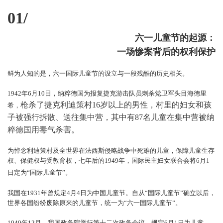
01/
六一儿童节的起源：
一场惨案背后的权利保护
鲜为人知的是，六一国际儿童节的设立与一段残酷的历史相关。
1942年6月10日，纳粹德国为报复捷克游击队员刺杀党卫军头目海德里
枪杀了捷克利迪策村
16岁以上的男性，村里的妇女和孩
希，
子被强行拆散、送往集中营，其中有87名儿童在集中营被纳
粹德国用毒气杀害。
为悼念利迪策村及全世界在法西斯侵略战争中死难的儿童，保障儿童生存
权、保健权与受教育权，七年后的1949年，国际民主妇女联合会将6月1
日定为“国际儿童节”。
我国在1931年曾规定4月4日为中国儿童节。自从“国际儿童节”确立以后，
世界各国纷纷废除原来的儿童节，统一为“六一国际儿童节”。
1949年12月，我国政务院举行第十二次政务会议，规定6月1日为儿童