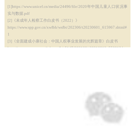
[1]https://www.unicef.cn/media/24496/file/2020年中国儿童人口状况事
实与数据.pdf
[2]《未成年人检察工作白皮书（2022）》
https://www.spp.gov.cn/xwfbh/wsfbt/202306/t20230601_615967.shtml#
1
[3]《全面建成小康社会：中国人权事业发展的光辉篇章》白皮书
http://www.moe.gov.cn/jyb_xwfb/s5147/202108/t20210813_550912.ht
ml
[4]2023年《中国妇女发展纲要（2021―2030年）》统计监测报告
https://www.stats.gov.cn/sj/zxfb/202501/t20250124_1958439.html
[5]李芳,周慧颖.我国女童受教育权保障：理念、问题与对策[J].北京教
育学院学报,2025,39(02):24-30.DOI:10.16398/j.cnki.jbjieissn1008-228
x.2025.02.005.
[6]方向明等,“The Burden of Child Maltreatment in China: A systematic r
eview”, Bulletin of the World Health Organization, 2015 年, 第93卷, 第 1
76-185C页