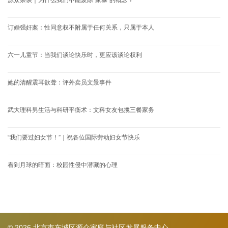
源众杂谈｜为什么我们不能废除“家暴”的概念？
订婚强奸案：性同意权不附属于任何关系，只属于本人
六一儿童节：当我们谈论快乐时，更应该谈论权利
她的清醒震耳欲聋：评外卖员文景事件
武大理科男生活与科研平衡术：文科女友包揽三餐家务
“我们要过妇女节！”｜祝各位国际劳动妇女节快乐
看到月球的暗面：校园性侵中潜藏的心理
© 2026 北京市东城区源众家庭与社区发展服务中心