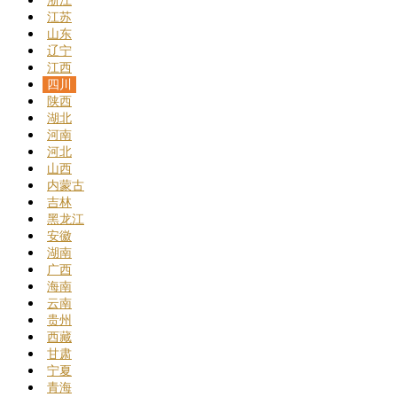
浙江
江苏
山东
辽宁
江西
四川
陕西
湖北
河南
河北
山西
内蒙古
吉林
黑龙江
安徽
湖南
广西
海南
云南
贵州
西藏
甘肃
宁夏
青海